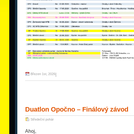
Březen 1st, 2026
|
Duatlon Opočno – Finálový závod
Středeční pohár
Ahoj,