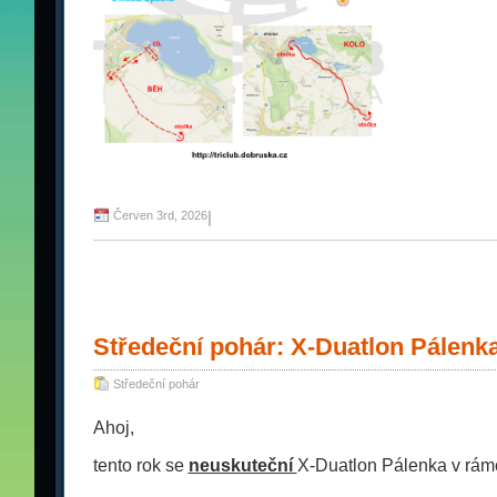
Červen 3rd, 2026
|
Středeční pohár: X-Duatlon Pálen
Středeční pohár
Ahoj,
tento rok se
neuskuteční
X-Duatlon Pálenka v rámc