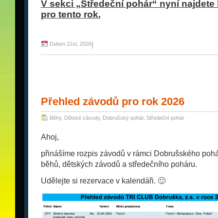
V sekci „Středeční pohár“ nyní najdete
pro tento rok.
Duben 21st, 2026
|
Přehled závodů pro rok 2026
Běhy
,
Dětské závody
,
Dobrušský pohár
,
Středeční pohár
Ahoj,
přinášíme rozpis závodů v rámci Dobrušského pohá
běhů, dětských závodů a středečního poháru.
Udělejte si rezervace v kalendáři. 🙂