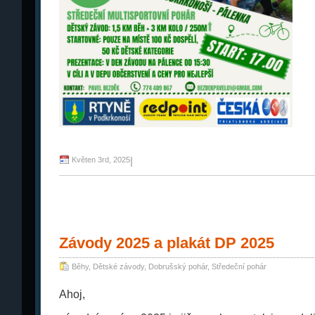
Květen 3rd, 2025
|
Závody 2025 a plakát DP 2025
Běhy
,
Dětské závody
,
Dobrušský pohár
,
Středeční pohár
Ahoj,