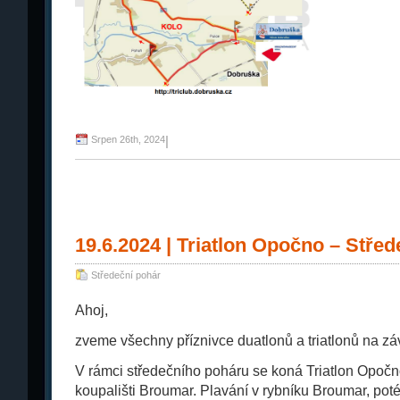
Srpen 26th, 2024
|
19.6.2024 | Triatlon Opočno – Střed
Středeční pohár
Ahoj,
zveme všechny příznivce duatlonů a triatlonů na z
V rámci středečního poháru se koná Triatlon Opočn
koupališti Broumar. Plavání v rybníku Broumar, pot