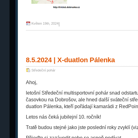
Květen 19th, 2024
|
8.5.2024 | X-duatlon Pálenka
Středeční pohár
Ahoj,
letošní Středeční multisportovní pohár snad odstartuj
časovkou na Dobrošov, ale hned další sváteční stře
duatlon Pálenka, kteří pořádají kamarádi z RedPoin
Letos nás čeká jubilejní 10. ročník!
Tratě budou stejné jako jste poslední roky zvyklí (vi
Přijeďte si zazávodit nebo se aspoň podívat.