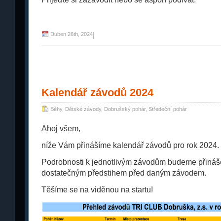
Duben 26th, 2024
|
Kalendář závodů 2024
Běhy
,
Dětské závody
,
Dobrušský pohár
,
Středeční pohár
Ahoj všem,
níže Vám přinášíme kalendář závodů pro rok 2024.
Podrobnosti k jednotlivým závodům budeme přináše
dostatečným předstihem před daným závodem.
Těšíme se na viděnou na startu!