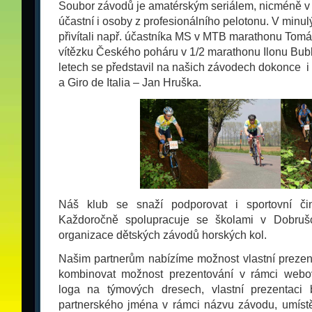
Soubor závodů je amatérským seriálem, nicméně v
účastní i osoby z profesionálního pelotonu. V minul
přivítali např. účastníka MS v MTB marathonu Tomá
vítězku Českého poháru v 1/2 marathonu Ilonu Bub
letech se představil na našich závodech dokonce i
a Giro de Italia – Jan Hruška.
Náš klub se snaží podporovat i sportovní či
Každoročně spolupracuje se školami v Dobruš
organizace dětských závodů horských kol.
Našim partnerům nabízíme možnost vlastní prezen
kombinovat možnost prezentování v rámci webo
loga na týmových dresech, vlastní prezentaci
partnerského jména v rámci názvu závodu, umístě