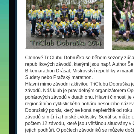
.
Členové TriClubu Dobruška se během sezony zúčas
republikových závodů, kterými jsou např. Author Še
Bikemarathon Drásal, Mistrovství republiky v marat
Sudety nebo Pražský marathon.
Hlavní mimo závodní aktivitou TriClubu Dobruška je
závodů. Náš klub je pravidelným organizátorem Op
pohárových závodů v duathlonu. Hlavní činností je
regionálního cyklistického poháru nesoucího náze
Dobrušský pohár, který se koná nepřetržitě od roku 
závodů silniční a horské cyklistiky. Seriál se může 
počtem 12 závodu, které jsou většinou situovány v
jejich podhůří. O počtech závodníků se můžete dočís