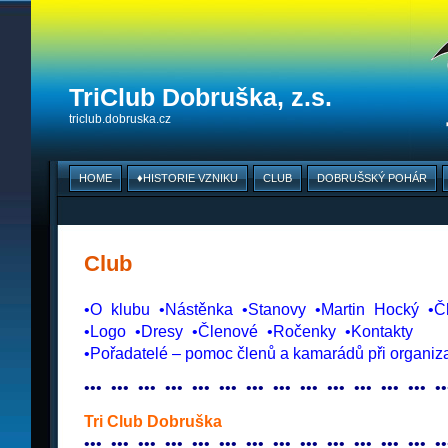
TriClub Dobruška, z.s.
triclub.dobruska.cz
HOME
♦HISTORIE VZNIKU
CLUB
DOBRUŠSKÝ POHÁR
Club
•O
_
klubu
_
•Nástěnka
_
•Stanovy
_
•Martin
_
Hocký
_
•Č
•Logo
_
•Dresy
_
•Členové
_
•Ročenky
_
•Kontakty
•Pořadatelé – pomoc členů a kamarádů při organiz
•
•
•
_
•
•
•
_
•
•
•
_
•
•
•
_
•
•
•
_
•
•
•
_
•
•
•
_
•
•
•
_
•
•
•
_
•
•
•
_
•
•
•
_
•
•
•
_
•
•
•
_
•
•
Tri Club Dobruška
•
•
•
_
•
•
•
_
•
•
•
_
•
•
•
_
•
•
•
_
•
•
•
_
•
•
•
_
•
•
•
_
•
•
•
_
•
•
•
_
•
•
•
_
•
•
•
_
•
•
•
_
•
•