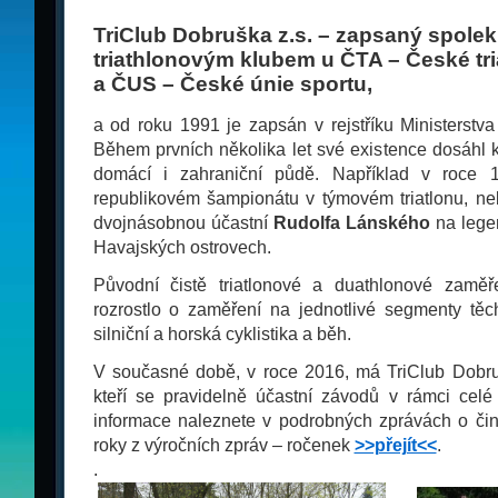
TriClub Dobruška z.s. – zapsaný spolek
triathlonovým klubem u ČTA – České tr
a ČUS – České únie sportu,
a od roku 1991 je zapsán v rejstříku Ministerstva
Během prvních několika let své existence dosáhl 
domácí i zahraniční půdě. Například v roce 
republikovém šampionátu v týmovém triatlonu, neb
dvojnásobnou účastní
Rudolfa Lánského
na leg
Havajských ostrovech.
Původní čistě triatlonové a duathlonové zamě
rozrostlo o zaměření na jednotlivé segmenty těch
silniční a horská cyklistika a běh.
V současné době, v roce 2016, má TriClub Dobruš
kteří se pravidelně účastní závodů v rámci celé
informace naleznete v podrobných zprávách o čin
roky z výročních zpráv – ročenek
>>přejít<<
.
.