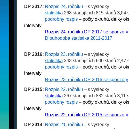
DP 2017:
Rozpis 24. ročníku
– s výsledky
__
__
__
__
statistik
a
268 startujících 815 startů 3,04 
__
__
__
__
podrobný rozpis
–
počty okruhů, délky ok
intervaly
__
__
__
__
Rozpis 24. ročníku DP 2017 se sponzory
__
__
__
__
Dlouhodobá statistika 2011-2017
– počty s
věkové složení
DP 2016:
Rozpis 23. ročníku
– s výsledky
__
__
__
__
statistika
243 startujících 600 startů 2,47 
__
__
__
__
podrobný rozpis
–
počty okruhů, délky ok
intervaly
__
__
__
__
Rozpis 23. ročníku DP 2016 se sponzory
DP 2015:
Rozpis 22. ročníku
– s výsledky
__
__
__
__
statistika
267 startujících 832 startů 3,11 
__
__
__
__
podrobný rozpis
–
počty okruhů, délky ok
intervaly
__
__
__
__
Rozpis 22. ročníku DP 2015 se sponzory
DP 2014:
Rozpis 21. ročníku
– s výsledky