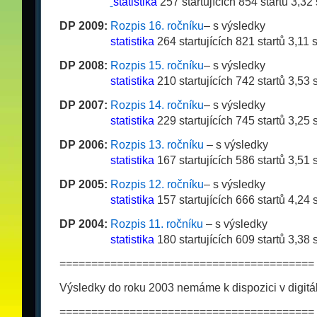
__
__
__
__
statistika
257 startujících 854 startů 3,32
DP 2009:
Rozpis 16. ročníku
– s výsledky
_
_
__
__
_
_
statistika
264 startujících 821 startů 3,11 
DP 2008:
Rozpis 15. ročníku
– s výsledky
__
__
__
__
statistika
210 startujících 742 startů 3,53 
DP 2007:
Rozpis 14. ročníku
– s výsledky
__
__
__
__
statistika
229 startujících 745 startů 3,25 
DP 2006:
Rozpis 13. ročníku
– s výsledky
__
__
__
__
statistika
167 startujících 586 startů 3,51 
DP 2005:
Rozpis 12. ročníku
– s výsledky
__
__
__
__
statistika
157 startujících 666 startů 4,24 
DP 2004:
Rozpis 11. ročníku
– s výsledky
__
__
__
__
statistika
180 startujících 609 startů 3,38 
========================================
Výsledky do roku 2003 nemáme k dispozici v digitá
========================================