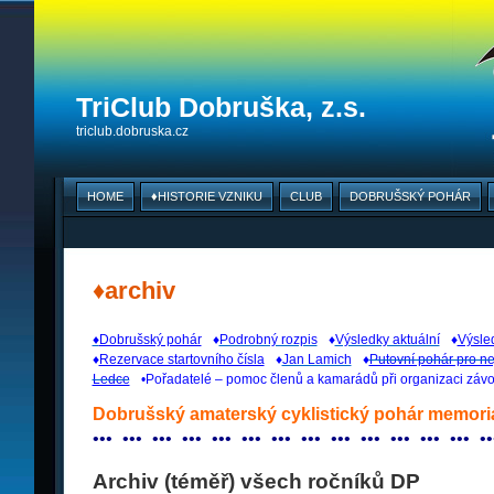
TriClub Dobruška, z.s.
triclub.dobruska.cz
HOME
♦HISTORIE VZNIKU
CLUB
DOBRUŠSKÝ POHÁR
♦archiv
♦
Dobrušský pohár
_
♦
Podrobný rozpis
_
♦
Výsledky aktuální
_
♦
Výsle
♦
Rezervace startovního čísla
_
♦
Jan Lamich
_
♦
Putovní pohár pro ne
Ledce
_
•Pořadatelé – pomoc členů a kamarádů při organizaci záv
Dobrušský amaterský cyklistický pohár memori
•
•
•
_
•
•
•
_
•
•
•
_
•
•
•
_
•
•
•
_
•
•
•
_
•
•
•
_
•
•
•
_
•
•
•
_
•
•
•
_
•
•
•
_
•
•
•
_
•
•
•
_
•
•
Archiv (téměř) všech ročníků DP