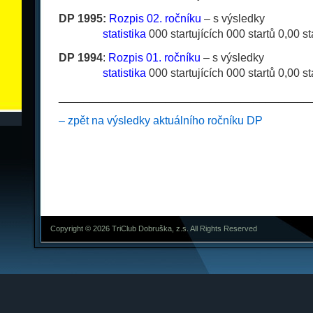
DP 1995:
Rozpis 02. ročníku
– s výsledky
__
_
__
_
_
statistika
000 startujících 000 startů 0,00 s
DP 1994
:
Rozpis 01. ročníku
– s výsledky
__
_
__
_
_
statistika
000 startujících 000 startů 0,00 s
________________________________________
– zpět na výsledky aktuálního ročníku DP
Copyright © 2026 TriClub Dobruška, z.s. All Rights Reserved