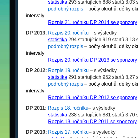
__
__
__
__
statistika
293 startujících 888 startů 3,03 
__
__
__
__
podrobný rozpis
–
počty okruhů, délky ok
intervaly
__
__
__
__
Rozpis 21. ročníku DP 2014 se sponzory
DP 2013:
Rozpis 20. ročníku
– s výsledky
__
__
__
__
statistika
294 startujících 919 startů 3,13 
__
__
__
__
podrobný rozpis
–
počty okruhů, délky ok
intervaly
__
__
__
__
Rozpis 20. ročníku DP 2013 se sponzory
DP 2012:
Rozpis 19. ročníku
– s výsledky
__
__
__
__
statistika
291 startujících 952 startů 3,27 
__
__
__
__
podrobný rozpis
–
počty okruhů, délky ok
intervaly
__
__
__
__
Rozpis 19. ročníku DP 2012 se sponzory
DP 2011:
Rozpis 18. ročníku
– s výsledky
_
__
__
_
_
_
statistika
238 startujících 881 startů 3,70 
__
__
__
__
Rozpis 18. ročníku DP 2011 se sponzory
DP 2010:
Rozpis 17. ročníku
– s výsledky