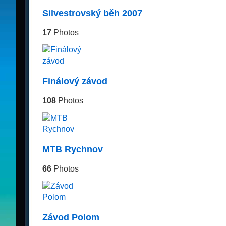
Silvestrovský běh 2007
17
Photos
Finálový závod
108
Photos
MTB Rychnov
66
Photos
Závod Polom