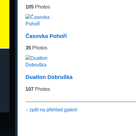
105
Photos
Časovka Pohoří
35
Photos
Duatlon Dobruška
107
Photos
________________________________________
– zpět na přehled galerii