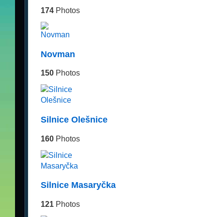
174
Photos
Novman
150
Photos
Silnice Olešnice
160
Photos
Silnice Masaryčka
121
Photos