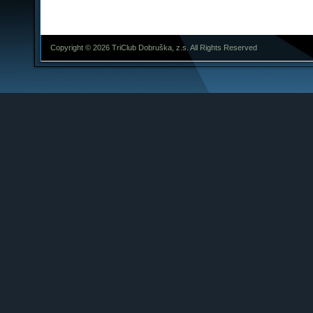
Copyright © 2026 TriClub Dobruška, z.s. All Rights Reserved