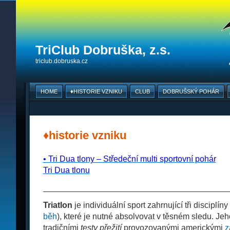
TriClub Dobruška, z.s.
triclub.dobruska.cz
HOME
♦HISTORIE VZNIKU
CLUB
DOBRUŠSKÝ POHÁR
♦historie vzniku
• Tri Dua tlony – Středeční multi sportovní pohár
_
_
_
Tri Dua tlonu
_
________________________________________
Triatlon
je individuální sport zahrnující tři disciplíny 
běh
), které je nutné absolvovat v těsném sledu. Jeh
tradičními
testy přežití
provozovanými americkými
z