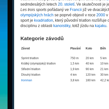
sedmdesátých letech
20. století
. Ve skutečnosti je
Les trois sports
pořádaný ve
Francii
již ve dvacátýc
olympijských hrách
se poprvé objevil v roce
2000
v
sport je
kvadriatlon
, který původní triatlon rozšiřuje 
disciplinu z oblasti
kanoistiky
, totiž jízdu na
kajaku
.
Kategorie závodů
Závod
Plavání
Kolo
Běh
Sprint triatlon
750 m
20 km
5 km
Krátký (olympijský) triatlon
1,5 km
40 km
10 km
Střední triatlon
1,9 km
90 km
21 km
Dlouhý triatlon
4 km
120 km
30 km
Ironman
3,8 km
180 km
42,2 k