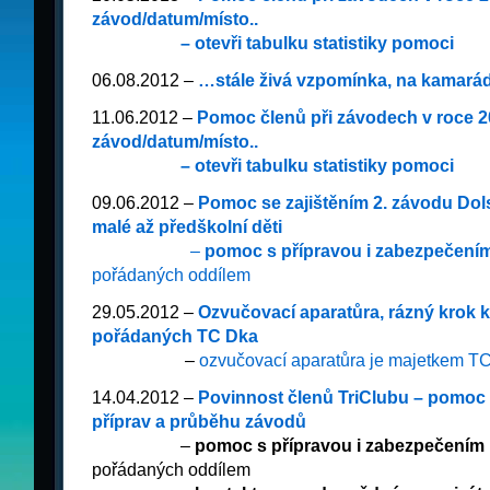
závod/datum/místo
..
_________
– otevři tabulku statistiky pomoci
06.08.2012 –
…stále živá vzpomínka, na kamar
11.06.2012 –
Pomoc členů při závodech v roce 2
závod/datum/místo
..
_________
– otevři tabulku statistiky pomoci
09.06.2012 –
Pomoc se zajištěním 2. závodu Dol
malé až předškolní děti
__________
–
pomoc s přípravou i zabezpečení
pořádaných oddílem
29.05.2012 –
Ozvučovací aparatůra, rázný krok ke
pořádaných TC Dka
_________
–
ozvučovací aparatůra je majetkem T
14.04.2012 –
Povinnost členů TriClubu – pomoc
příprav a průběhu závodů
_________
–
pomoc s přípravou i zabezpečením
pořádaných oddílem