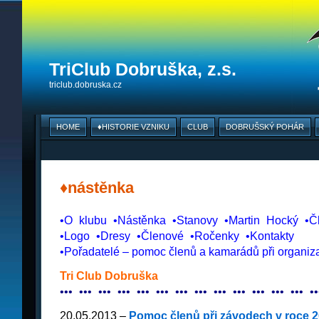
TriClub Dobruška, z.s.
triclub.dobruska.cz
HOME
♦HISTORIE VZNIKU
CLUB
DOBRUŠSKÝ POHÁR
♦nástěnka
•O
_
klubu
_
•Nástěnka
_
•Stanovy
_
•Martin
_
Hocký
_
•Č
•Logo
_
•Dresy
_
•Členové
_
•Ročenky
_
•Kontakty
•Pořadatelé – pomoc členů a kamarádů při organiz
Tri Club Dobruška
•
•
•
_
•
•
•
_
•
•
•
_
•
•
•
_
•
•
•
_
•
•
•
_
•
•
•
_
•
•
•
_
•
•
•
_
•
•
•
_
•
•
•
_
•
•
•
_
•
•
•
_
•
•
20.05.2013 –
Pomoc členů při závodech v roce 2