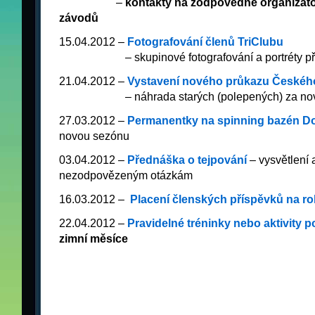
_________
–
kontakty na zodpovědné organizáto
závodů
15.04.2012 –
Fotografování členů TriClubu
_ _________
– skupinové fotografování a portréty p
21.04.2012 –
Vystavení nového průkazu Českého
_ _________
– náhrada starých (polepených) za no
27.03.2012 –
Permanentky na spinning bazén D
novou sezónu
03.04.2012 –
Přednáška o tejpování
– vysvětlení 
nezodpovězeným otázkám
16.03.2012 –
Placení členských příspěvků na ro
22.04.2012 –
Pravidelné tréninky nebo aktivity 
zimní měsíce