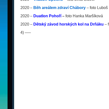
2020 –
Běh areálem zdraví Chábory
– foto Luboš
2020 –
Duatlon Pohoří
–
foto Hanka Maršíková
2020 –
Dětský závod horských kol na Drňáku
– f
4) —–