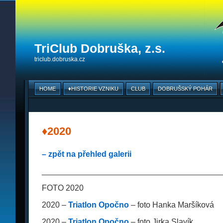
TriClub Dobruška, z.s.
triclub.dobruska.cz
HOME
♦HISTORIE VZNIKU
CLUB
DOBRUŠSKÝ POHÁR
♦2020
– zpět na přehled galerii
________________________________________
FOTO 2020
2020 –
Triatlon Opočno
– foto Hanka Maršíková
2020 –
Triatlon Opočno
– foto Jirka Slavík