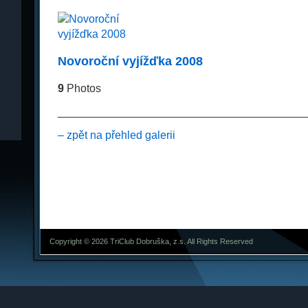
Novoroční vyjížďka 2008
9
Photos
________________________________________
– zpět na přehled galerii
Copyright © 2026 TriClub Dobruška, z.s. All Rights Reserved