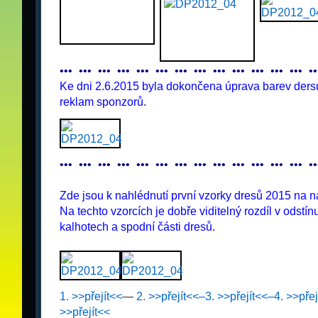
•
•
•
_
•
•
•
_
•
•
•
_
•
•
•
_
•
•
•
_
•
•
•
_
•
•
•
_
•
•
•
_
•
•
•
_
•
•
•
_
•
•
•
_
•
•
•
_
•
•
•
_
•
•
Ke dni 2.6.2015 byla dokončena úprava barev ders
reklam sponzorů.
•
•
•
_
•
•
•
_
•
•
•
_
•
•
•
_
•
•
•
_
•
•
•
_
•
•
•
_
•
•
•
_
•
•
•
_
•
•
•
_
•
•
•
_
•
•
•
_
•
•
•
_
•
•
.
Zde jsou k nahlédnutí první vzorky dresů 2015 na na
Na techto vzorcích je dobře viditelný rozdíl v odstí
kalhotech a spodní části dresů.
.
1. >>přejít<<
—
2. >>přejít<<–
3. >>přejít<<–
4. >>přej
>>přejít<<