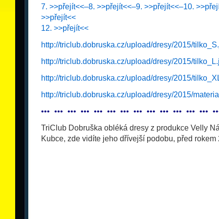
7. >>přejít<<–
8.
>>přejít<<–
9. >>přejít<<–
10. >>přej
>>přejít<<
12. >>přejít<<
http://triclub.dobruska.cz/upload/dresy/2015/tilko_S
http://triclub.dobruska.cz/upload/dresy/2015/tilko_L.
http://triclub.dobruska.cz/upload/dresy/2015/tilko_X
http://triclub.dobruska.cz/upload/dresy/2015/materia
•
•
•
_
•
•
•
_
•
•
•
_
•
•
•
_
•
•
•
_
•
•
•
_
•
•
•
_
•
•
•
_
•
•
•
_
•
•
•
_
•
•
•
_
•
•
•
_
•
•
•
_
•
•
TriClub Dobruška obléká dresy z produkce Velly N
Kubce, zde vidíte jeho dřívejší podobu, před rokem