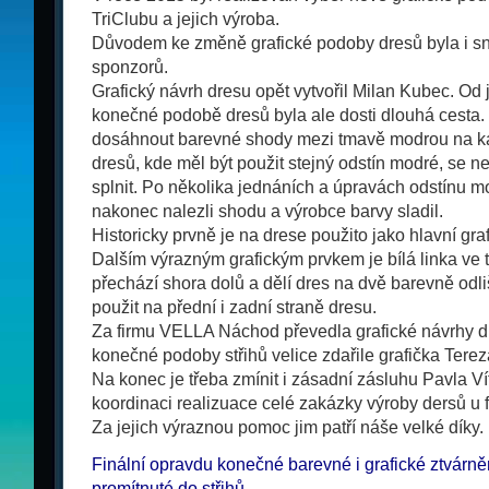
TriClubu a jejich výroba.
Důvodem ke změně grafické podoby dresů byla i sn
sponzorů.
Grafický návrh dresu opět vytvořil Milan Kubec. Od
konečné podobě dresů byla ale dosti dlouhá cesta
dosáhnout barevné shody mezi tmavě modrou na kal
dresů, kde měl být použit stejný odstín modré, se n
splnit. Po několika jednáních a úpravách odstínu m
nakonec nalezli shodu a výrobce barvy sladil.
Historicky prvně je na drese použito jako hlavní gr
Dalším výrazným grafickým prvkem je bílá linka ve 
přechází shora dolů a dělí dres na dvě barevně odli
použit na přední i zadní straně dresu.
Za firmu VELLA Náchod převedla grafické návrhy 
konečné podoby střihů velice zdařile grafička Tere
Na konec je třeba zmínit i zásadní zásluhu Pavla V
koordinaci realizuace celé zakázky výroby dersů u
Za jejich výraznou pomoc jim patří náše velké díky.
Finální opravdu konečné barevné i grafické ztvárně
promítnuté do střihů.