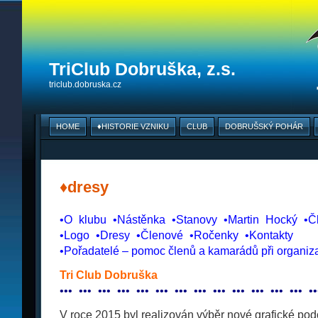
TriClub Dobruška, z.s.
triclub.dobruska.cz
HOME
♦HISTORIE VZNIKU
CLUB
DOBRUŠSKÝ POHÁR
♦dresy
•O
_
klubu
_
•Nástěnka
_
•Stanovy
_
•Martin
_
Hocký
_
•Č
•Logo
_
•Dresy
_
•Členové
_
•Ročenky
_
•Kontakty
•Pořadatelé – pomoc členů a kamarádů při organiz
Tri Club Dobruška
•
•
•
_
•
•
•
_
•
•
•
_
•
•
•
_
•
•
•
_
•
•
•
_
•
•
•
_
•
•
•
_
•
•
•
_
•
•
•
_
•
•
•
_
•
•
•
_
•
•
•
_
•
•
V roce 2015 byl realizován výběr nové grafické po