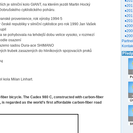
♦201
ích je silniční kolo GIANT, na kterém jezdil Martin Hocký
♦201
Dobrušského cyklistického poháru.
♦201
♦201
ské provenience, rok výroby 1994-5
♦201
ské republiky v silniční cyklistice pro rok 1990 Jan Vašek
♦200
upil
♦200
e pohybovala na tehdejší dobu velice vysoko, v rozmezí
♦200
podle osazení
Partneř
azeno sadou Dura-ace SHIMANO
Kontak
h trubek zasazených do hliníkových spojovacích prvků
Před
P4
l kola Milan Linhart.
n-fiber bicycle. The Cadex 980 C, constructed with carbon-fiber
is regarded as the world’s first affordable carbon-fiber road