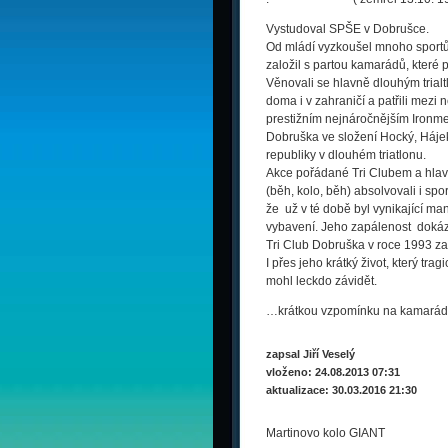
Vystudoval SPŠE v Dobrušce.
Od mládí vyzkoušel mnoho sportů me
založil s partou kamarádů, které p
Věnovali se hlavně dlouhým trial
doma i v zahraničí a patřili mezi 
prestižním nejnáročnějším Ironm
Dobruška ve složení Hocký, Hájek
republiky v dlouhém triatlonu.
Akce pořádané Tri Clubem a hla
(běh, kolo, běh) absolvovali i spor
že už v té době byl vynikající ma
vybavení. Jeho zapálenost dokázal
Tri Club Dobruška v roce 1993 zah
I přes jeho krátký život, který tr
mohl leckdo závidět.
…krátkou vzpomínku na kamaráda
zapsal Jiří Veselý
vloženo: 24.08.2013 07:31
aktualizace: 30.03.2016 21:30
Martinovo kolo GIANT