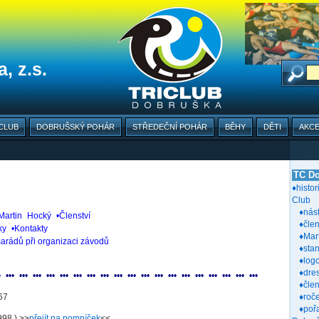
, z.s.
CLUB
DOBRUŠSKÝ POHÁR
STŘEDEČNÍ POHÁR
BĚHY
DĚTI
AKC
TC Do
♦histor
Club
♦nás
Martin
_
Hocký
_
•Členství
_
♦člen
ky
_
•Kontakty
♦Mar
arádů při organizaci závodů
♦sta
♦log
♦dre
•
_
•
•
•
_
•
•
•
_
•
•
•
_
•
•
•
_
•
•
•
_
•
•
•
_
•
•
•
_
•
•
•
_
•
•
•
_
•
•
•
_
•
•
•
_
•
•
•
_
•
•
•
_
•
•
•
_
•
•
•
_
•
•
•
_
•
•
•
_
•
•
•
_
•
•
•
♦čle
67
♦roč
♦poř
 ) >>
přejít na pomníček
<<