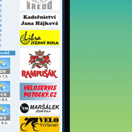
4
3
2
1
0
9
8
7
i
t
pověď