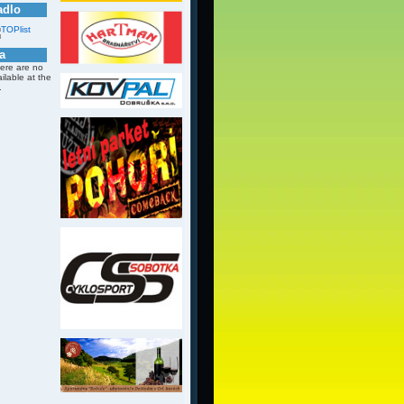
adlo
a
here are no
ailable at the
.