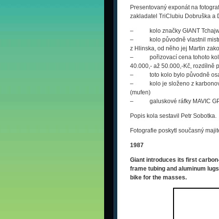
Presentovaný exponát na fotografi
zakladatel TriClubiu Dobruška a 
– kolo značky GIANT Tchajwan
– kolo původně vlastnil mistr če
z Hlinska, od něho jej Martin zako
– pořizovací cena tohoto kola s
40.000,- až 50.000,-Kč, rozdílně 
– toto kolo bylo původně os
– kolo je složeno z karbonovýc
(mufen)
– galuskové ráfky MAVIC G
Popis kola sestavil Petr Sobotka.
Fotografie poskytl současný majite
1987
G
iant introduces its first carbo
frame tubing and aluminum lugs, 
bike for the masses.