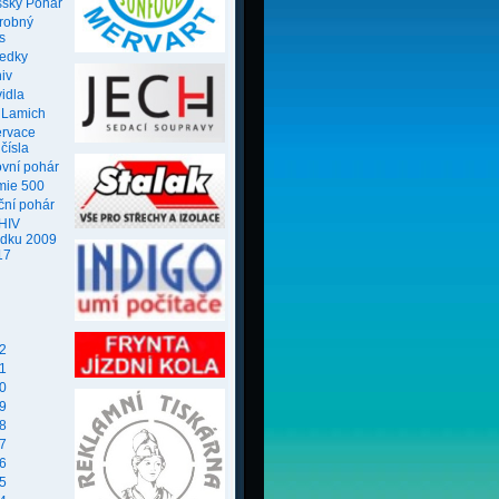
ský Pohár
robný
s
ledky
iv
idla
 Lamich
ervace
 čísla
ovní pohár
mie 500
ční pohár
HIV
edku 2009
17
2
1
0
9
8
7
6
5