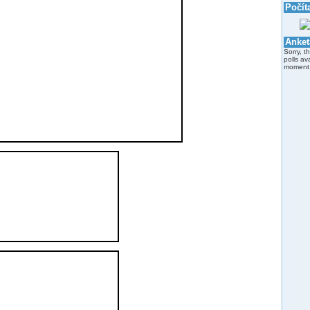
Počít
Anket
Sorry, t
polls av
moment