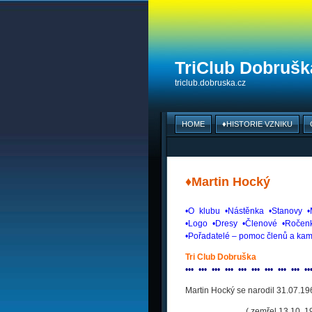
TriClub Dobruška
triclub.dobruska.cz
HOME
♦HISTORIE VZNIKU
♦Martin Hocký
•O
_
klubu
_
•Nástěnka
_
•Stanovy
_
•
•Logo
_
•Dresy
_
•Členové
_
•Ročen
•Pořadatelé – pomoc členů a kam
Tri Club Dobruška
•
•
•
_
•
•
•
_
•
•
•
_
•
•
•
_
•
•
•
_
•
•
•
_
•
•
•
_
•
•
•
_
•
•
•
_
•
•
Martin Hocký se narodil 31.07.19
. ( zemřel 13.10. 1998