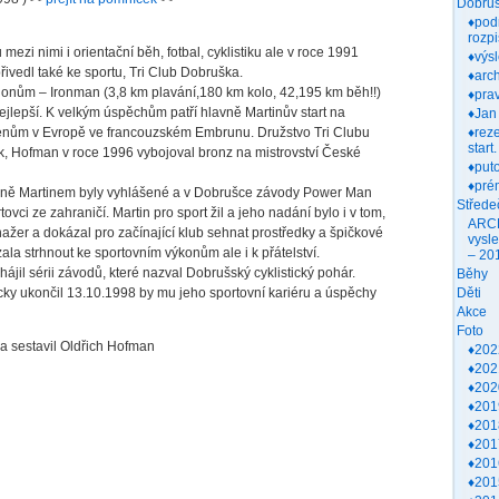
Dobruš
♦pod
rozpi
zi nimi i orientační běh, fotbal, cyklistiku ale v roce 1991
♦výs
řivedl také ke sportu, Tri Club Dobruška.
♦arch
tlonům – Ironman (3,8 km plavání,180 km kolo, 42,195 km běh!!)
♦prav
nejlepší. K velkým úspěchům patří hlavně Martinův start na
♦Jan
enům v Evropě ve francouzském Embrunu. Družstvo Tri Clubu
♦rez
start.
, Hofman v roce 1996 vybojoval bronz na mistrovství České
♦put
♦pré
vně Martinem byly vyhlášené a v Dobrušce závody Power Man
Střede
tovci ze zahraničí. Martin pro sport žil a jeho nadání bylo i v tom,
ARC
nažer a dokázal pro začínající klub sehnat prostředky a špičkové
vysl
a strhnout ke sportovním výkonům ale i k přátelství.
– 20
ájil sérii závodů, které nazval Dobrušský cyklistický pohár.
Běhy
agicky ukončil 13.10.1998 by mu jeho sportovní kariéru a úspěchy
Děti
Akce
Foto
 sestavil Oldřich Hofman
♦202
♦202
♦202
♦201
♦201
♦201
♦201
♦201