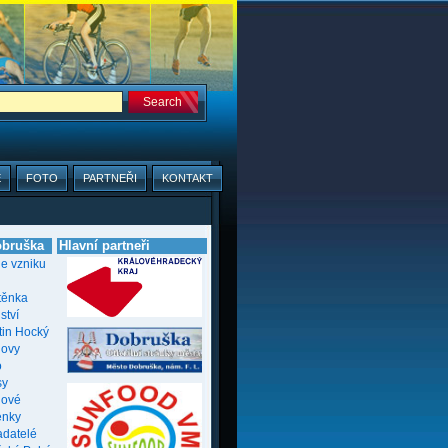
E
FOTO
PARTNEŘI
KONTAKT
bruška
Hlavní partneři
ie vzniku
těnka
ství
tin Hocký
novy
o
sy
nové
enky
adatelé