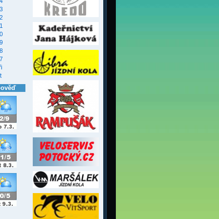
4
3
2
1
0
9
8
7
i
t
pověď