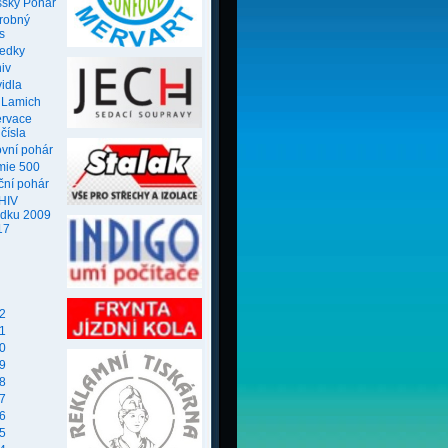
ský Pohár
robný
s
ledky
iv
idla
 Lamich
ervace
 čísla
ovní pohár
mie 500
ční pohár
HIV
edku 2009
17
2
1
0
9
8
7
6
5