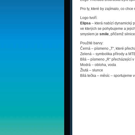
Pro ty, které by zajímalo, co chce
Logo tvoří:
Elipsa
– která nabízí dynamický po
ve kterých se pohybujeme a jejich
smyslem je
smile
, přičemž silnic
Použité barvy:
Černá – písmeno „T“, které přecház
Zelená – symbolika přírody a MTB 
Bílá – písmeno „R“ přecházející 
Modrá – obloha, voda
Žlutá – slunce
Bílá tečka – měsíc – sportujeme v