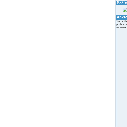
Počít
Anket
Sorry, t
polls av
moment