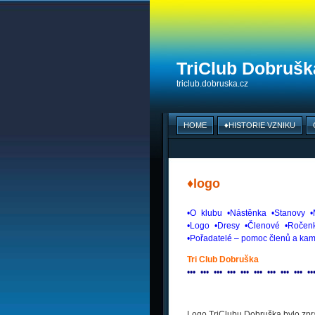
TriClub Dobruška
triclub.dobruska.cz
HOME
♦HISTORIE VZNIKU
♦logo
•O
_
klubu
_
•Nástěnka
_
•Stanovy
_
•
•Logo
_
•Dresy
_
•Členové
_
•Ročen
•Pořadatelé – pomoc členů a kam
Tri Club Dobruška
•
•
•
_
•
•
•
_
•
•
•
_
•
•
•
_
•
•
•
_
•
•
•
_
•
•
•
_
•
•
•
_
•
•
•
_
•
•
Logo TriClubu Dobruška bylo zpr