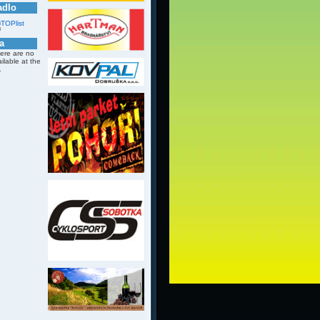
adlo
a
here are no
ailable at the
.