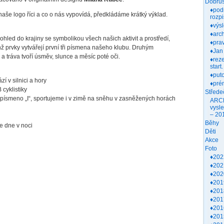
Dobruš
♦pod
 naše logo říci a co o nás vypovídá, předkládáme krátký výklad.
rozpi
♦výs
♦arch
hled do krajiny se symbolikou všech našich aktivit a prostředí,
♦prav
ž prvky vytvářejí první tři písmena našeho klubu. Druhým
♦Jan
e a tráva tvoří úsměv, slunce a měsíc poté oči.
♦rez
start.
♦put
í v silnici a hory
♦pré
cyklistiky
Střede
v písmeno „I“, sportujeme i v zimě na sněhu v zasněžených horách
ARC
vysl
– 20
Běhy
e dne v noci
Děti
Akce
Foto
♦202
♦202
♦202
♦201
♦201
♦201
♦201
♦201