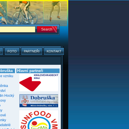
E
FOTO
PARTNEŘI
KONTAKT
bruška
Hlavní partneři
ie vzniku
těnka
ství
tin Hocký
novy
o
sy
nové
enky
adatelé