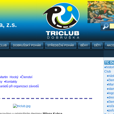
, z.s.
CLUB
DOBRUŠSKÝ POHÁR
STŘEDEČNÍ POHÁR
BĚHY
DĚTI
AKC
TC Do
♦histor
Club
♦nás
Martin
_
Hocký
_
•Členství
_
♦člen
ky
_
•Kontakty
♦Mar
arádů při organizaci závodů
♦sta
♦log
♦dre
•
_
•
•
•
_
•
•
•
_
•
•
•
_
•
•
•
_
•
•
•
_
•
•
•
_
•
•
•
_
•
•
•
_
•
•
•
_
•
•
•
_
•
•
•
_
•
•
•
_
•
•
•
_
•
•
•
_
•
•
•
_
•
•
•
_
•
•
•
_
•
•
•
_
•
•
•
♦čle
♦roč
♦poř
acováno v originálním designu
Milana Kubce
.