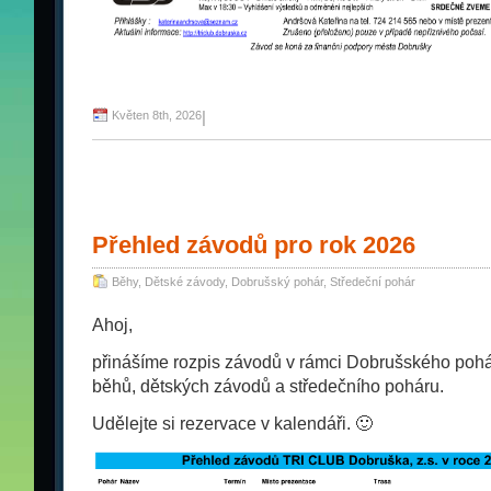
Květen 8th, 2026
|
Přehled závodů pro rok 2026
Běhy
,
Dětské závody
,
Dobrušský pohár
,
Středeční pohár
Ahoj,
přinášíme rozpis závodů v rámci Dobrušského pohá
běhů, dětských závodů a středečního poháru.
Udělejte si rezervace v kalendáři. 🙂