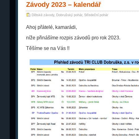
Závody 2023 – kalendář
Dětské závody
,
Dobrušský pohár
,
Středeční pohár
Ahoj přátelé, kamarádi,
níže přinášíme rozpis závodů pro rok 2023.
Těšíme se na Vás !!