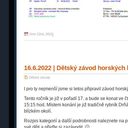
Únor 22nd, 2023
|
16.6.2022 | Dětský závod horských 
Dětské závody
I pro ty nejmenší jsme si letos připravil závod hors
Tento ročník je již v pořadí 17. a bude se konat ve č
15:15 hod. Místem konání je již tradičně rybník Drňá
blízkém okolí.
Rozpis kategorií a další podrobnosti naleznete na 
své děti a přijďte si zazávodit. 🙂