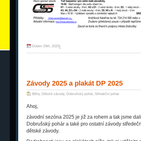
Duben 29th, 2025
|
Závody 2025 a plakát DP 2025
Běhy
,
Dětské závody
,
Dobrušský pohár
,
Středeční pohár
Ahoj,
závodní sezóna 2025 je již za rohem a tak jsme dal
Dobrušský pohár a také pro ostatní závody středečn
dětské závody.