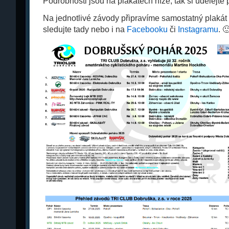
Podrobnosti jsou na plakátech níže, tak si udělejt
Na jednotlivé závody připravíme samostatný plakát 
sledujte tady nebo i na
Facebooku
či
Instagramu
. 