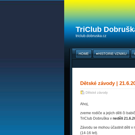
TriClub Dobruška
triclub.dobruska.cz
HOME
♦HISTORIE VZNIKU
Dětské závody | 21.6.2
Dětské závody
Ahoj,
zveme rodiče a jejich děti či bab
TriClub Dobruška v
neděli 21.6.
Závodu se mohou účastnit děti v n
(14-16 let).