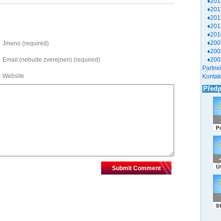
♦201
♦201
♦201
♦201
♦201
♦200
Jmeno (required)
♦200
♦200
Email (nebude zverejnen) (required)
Partneř
Website
Kontak
Před