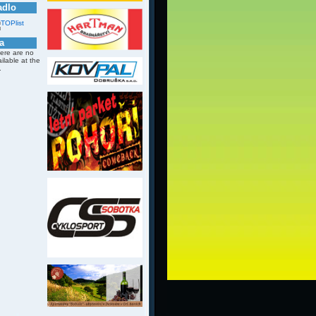
adlo
a
here are no
ailable at the
.