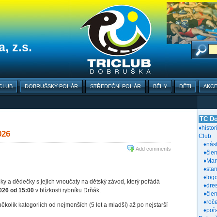
, z.s.
CLUB
DOBRUŠSKÝ POHÁR
STŘEDEČNÍ POHÁR
BĚHY
DĚTI
AKC
TC Do
♦histor
026
Club
♦nás
Add comments
♦člen
♦Mar
♦sta
♦log
ičky a dědečky s jejich vnoučaty na dětský závod, který pořádá
♦dre
2026 od 15:00
v blízkosti rybníku Drňák.
♦čle
♦roč
ěkolik kategoriích od nejmenších (5 let a mladší) až po nejstarší
♦poř