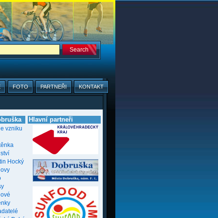
E
FOTO
PARTNEŘI
KONTAKT
bruška
Hlavní partneři
ie vzniku
těnka
ství
tin Hocký
novy
o
sy
nové
enky
adatelé