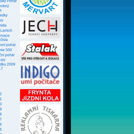
ský Pohár
robný
s
ledky
iv
idla
 Lamich
ervace
 čísla
ovní pohár
mie 500
ční pohár
HIV
edku 2009
17
2
1
0
9
8
7
6
5