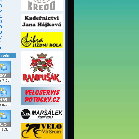
4
3
2
1
0
9
8
7
i
t
pověď