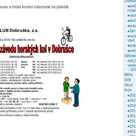
Dobruš
♦pod
ávodu a místa konání naleznete na plakátě.
rozpi
♦výs
♦arch
♦prav
♦Jan
♦rez
start.
♦put
♦pré
Střede
ARC
vysl
– 20
Běhy
Děti
Akce
Foto
♦202
♦202
♦202
♦201
♦201
♦201
♦201
♦201