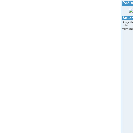
Počít
Anket
Sorry, t
polls av
moment