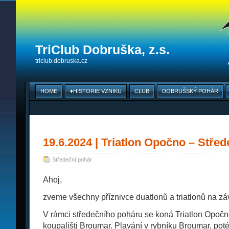
TriClub Dobruška, z.s.
triclub.dobruska.cz
HOME
♦HISTORIE VZNIKU
CLUB
DOBRUŠSKÝ POHÁR
19.6.2024 | Triatlon Opočno – Střed
Středeční pohár
Ahoj,
zveme všechny příznivce duatlonů a triatlonů na z
V rámci středečního poháru se koná Triatlon Opočn
koupališti Broumar. Plavání v rybníku Broumar, pot