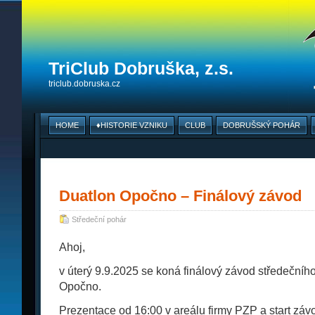
TriClub Dobruška, z.s.
triclub.dobruska.cz
HOME
♦HISTORIE VZNIKU
CLUB
DOBRUŠSKÝ POHÁR
Duatlon Opočno – Finálový závod
Středeční pohár
Ahoj,
v úterý 9.9.2025 se koná finálový závod středečníh
Opočno.
Prezentace od 16:00 v areálu firmy PZP a start záv