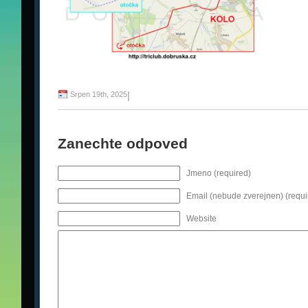
Srpen 19th, 2025
|
Zanechte odpoved
Jmeno (required)
Email (nebude zverejnen) (requi
Website