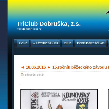
TriClub Dobruška, z.s.
triclub.dobruska.cz
HOME
♦HISTORIE VZNIKU
CLUB
DOBRUŠSKÝ POHÁR
◄ 18.06.2016 ► 15.ročník běžeckého závodu
Středeční pohár
.