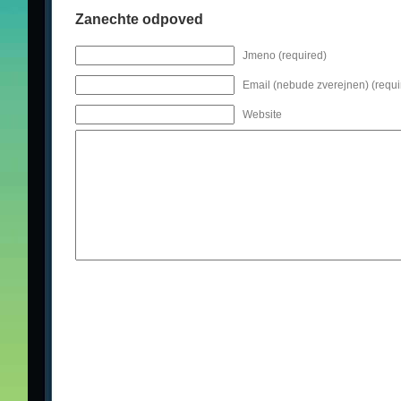
Zanechte odpoved
Jmeno (required)
Email (nebude zverejnen) (requi
Website