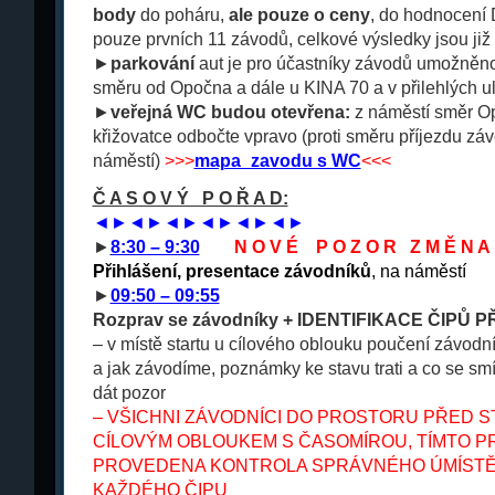
body
do poháru,
ale
pouze o ceny
, do hodnocení
pouze prvních 11 závodů, celkové výsledky jsou ji
►
parkování
aut je pro účastníky závodů umožněn
směru od Opočna a dále u KINA 70 a v přilehlých ul
►
veřejná WC budou otevřena:
z náměstí směr Op
křižovatce odbočte vpravo (proti směru příjezdu záv
náměstí)
>>>
mapa_zavodu s WC
<<<
Č A S O V Ý P O Ř A D:
◄►◄►◄►◄►◄►◄►
►
8:30 – 9:30
___
N O V É P O Z O R Z M Ě N A Č
Přihlášení, presentace závodníků
, na náměstí
►
09:50 – 09:55
Rozprav se závodníky + IDENTIFIKACE ČIPŮ
–
v místě startu u cílového oblouku poučení závod
a jak závodíme, poznámky ke stavu trati a co se smí
dát pozor
– VŠICHNI ZÁVODNÍCI DO PROSTORU PŘED 
CÍLOVÝM OBLOUKEM S ČASOMÍROU, TÍMTO 
PROVEDENA KONTROLA SPRÁVNÉHO ÚMÍSTĚ
KAŽDÉHO ČIPU