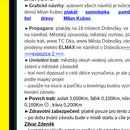
►
Grafické návrhy
: autorem všech návrhů je tvůrc
dersů Milan Kubec.
plakát
___
samolepka
___
pamě
list
___
dresy
___
Milan Kubec
.
►Propagace:
plakáty na 18 místech Dobrušky, ve
na náměstí, Městský zpravodaj, městský rozhlas, p
okolo trati, www TC Dka, www Města Dobrušky, okr
prodejny elektro
ELMAX
ne náměstí v Dobrušce
>>
>>>expozice 2 <<<
.
►
Umístění trati:
městský okruh vedený ulicemi, uli
zelení v městské zástavbě
– trať není doposud v celé délce vyznačena, je ale p
podle mapky projet
– pasáže na louce a parčíku u bowlingu budou vyz
konání závodu
►
Povrch trati:
asfalt 3,000Km, štěrk 0,100Km, hlí
0,100Km 🙂 , tráva 0,200Km
►
Zdravotní zabezpečení
: platné pouze pro tento
– po dobu trvání závodu bude v místě startu a cíle 
Zilvar Zdeněk