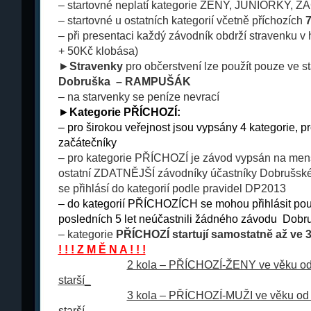
– startovné neplatí kategorie ŽENY, JUNIORKY, Ž
– startovné u ostatních kategorií včetně příchozích
– při presentaci každý závodník obdrží stravenku v
+ 50Kč klobása)
►
Stravenky
pro občerstvení
lze použít pouze ve 
Dobruška – RAMPUŠÁK
– na starvenky se peníze nevrací
►
Kategorie
PŘÍCHOZÍ:
– pro širokou veřejnost jsou vypsány 4 kategorie, 
začátečníky
– pro kategorie PŘÍCHOZÍ je závod vypsán na menší
ostatní ZDATNĚJŠÍ závodníky účastníky Dobrušské
se přihlásí do kategorií podle pravidel DP2013
–
do kategorií PŘÍCHOZÍCH se mohou přihlásit pouze
posledních 5 let
neúčastnili žádného závodu Dobr
– kategorie
PŘÍCHOZÍ startují samostatně až ve 3.
! ! ! Z M Ě N A ! ! !
_
__
_
_
__
_
_
__
2 kola – PŘÍCHOZÍ-ŽENY ve věku od
starší_
_
__
_
_
__
_
_
__
3 kola – PŘÍCHOZÍ-MUŽI ve věku od 
starší_