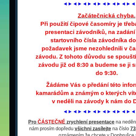
◄►◄►◄►◄►◄►◄►◄►◄
Začátečnická chyba.
Při použití čipové časomíry je třeb
presentaci závodníků, na zadání 
startovního čísla závodníka do
požadavek jsme nezohlednili v č
závodu. Z tohoto důvodu se spoušt
závodu již od 8:30 a budeme se ji s
do 9:30.
Žádáme Vás o předání této inf
kamarádům a známým o kterých víte
v neděli na závody k nám do 
◄►◄►◄►◄►◄►◄►◄►◄
Pro
ČÁSTEČNÉ
zrychlení presentace
na nedění
nám prosím dopředu
všichni zasílejte
na číslo
73
oznámením že chcete v Dopbrušce s