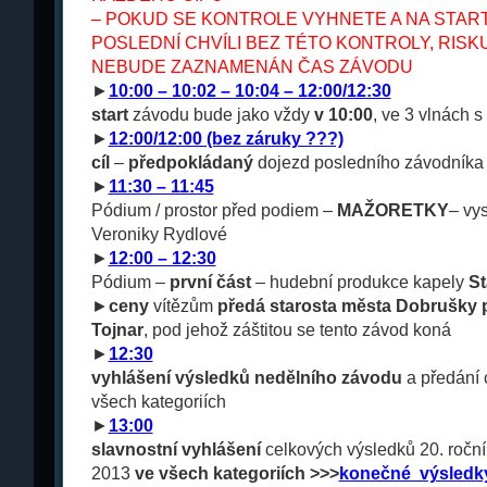
– POKUD SE KONTROLE VYHNETE A NA START
POSLEDNÍ CHVÍLI BEZ TÉTO KONTROLY, RISK
NEBUDE ZAZNAMENÁN ČAS ZÁVODU
►
10:00 – 10:02 – 10:04 – 12:00/12:30
start
závodu bude jako vždy
v 10:00
, ve 3 vlnách 
►
12:00/12:00 (bez záruky ???)
cíl
–
předpokládaný
dojezd posledního závodníka 
►
11:30 – 11:45
Pódium / prostor před podiem –
MAŽORETKY
– vy
Veroniky Rydlové
►
12:00 – 12:30
Pódium –
první část
– hudební produkce kapely
St
►
ceny
vítězům
předá starosta města Dobrušky p
Tojnar
, pod jehož záštitou se tento závod koná
►
12:30
vyhlášení výsledků nedělního závodu
a předání 
všech kategoriích
►
13:00
slavnostní vyhlášení
celkových výsledků 20. ročn
2013
ve všech kategoriích >>>
konečné výsledk