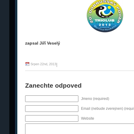
zapsal Jiří Veselý
Srpen 22nd, 2013
|
Zanechte odpoved
Jmeno (required)
Email (nebude zverejnen) (requi
Website