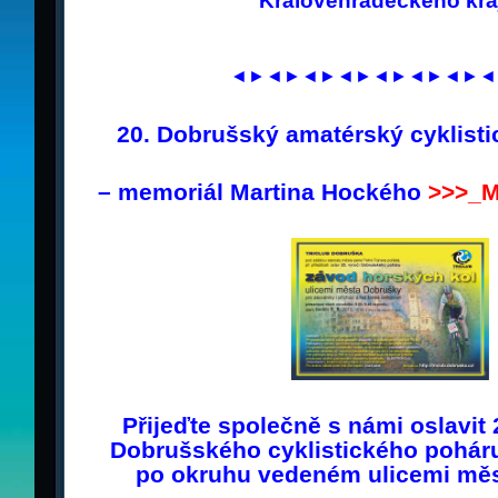
Královehradeckého kra
◄►◄►◄►◄►◄►◄►◄►◄
20. Dobrušský amatérský cyklisti
– memoriál Martina Hockého
>>>
_M
Přijeďte společně s námi oslavit
Dobrušského cyklistického pohá
po okruhu vedeném ulicemi měs