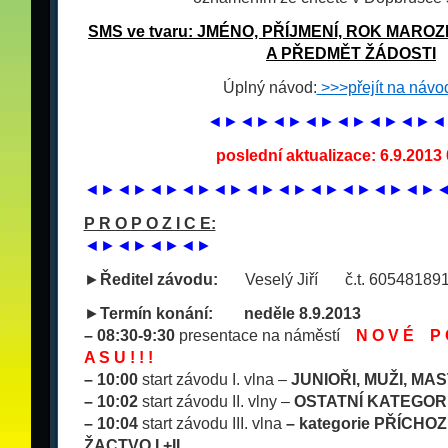
SMS ve tvaru: JMÉNO, PŘÍJMENÍ, ROK MARO
A PŘEDMĚT ŽÁDOSTI
Úplný návod:
>>>přejít na náv
◄►◄►◄►◄►◄►◄►◄►◄
poslední aktualizace:
6.9.2013 
◄►◄►◄►◄►◄►◄►◄►◄►◄►◄►◄►
P R O P O Z I C E:
◄►◄►◄►◄►
►
Ředitel závodu:
___
Veselý Jiří
___
č.t. 60548189
►
Termín konání:
___
neděle 8.9.2013
– 08:30-9:30
presentace
na náměstí
N O V É P 
A S U ! ! !
– 10:00
start závodu I. vlna –
JUNIOŘI, MUŽI, MA
– 10:02
start závodu II. vlny –
OSTATNÍ KATEGORI
– 10:04
start závodu III. vlna
– kategorie PŘÍCHOZ
ŽACTVO I.+II.