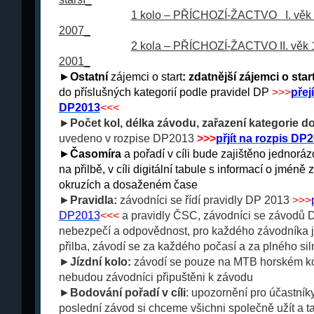
_
__
_
_
__
_
_
__
1 kolo – PŘÍCHOZÍ-ŽACTVO I. věk 0
2007_
_
__
_
_
__
_
_
__
2 kola – PŘÍCHOZÍ-
ŽACTVO II. věk 
2001_
►
Ostatní
zájemci o start
:
zdatnější zájemci o star
do příslušných kategorií podle pravidel DP
>>>
přej
DP2013
<<<
►
Počet kol, délka závodu, zařazení kategorie do
uvedeno v rozpise DP2013
>>>
přjít na rozpis DP
►
Časomíra
a pořadí v cíli bude zajištěno jednorá
na přilbě, v cíli digitální tabule s informací o jméně
okruzích a dosaženém čase
►
Pravidla:
závodníci se řídí pravidly DP 2013
>>>
DP2013
<<<
a pravidly ČSC, závodníci se závodů D
nebezpečí a odpovědnost, pro každého závodníka je
přilba, závodí se za každého počasí a za plného sil
►
Jízdní kolo:
závodí se pouze na MTB horském kol
nebudou závodníci připuštěni k závodu
►
Bodování pořadí v cíli
: upozornění pro účastník
poslední závod si chceme všichni společně užít a t