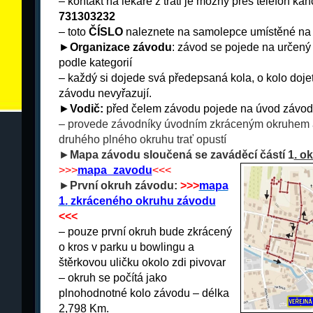
– kontakt na lékaře z trati je možný přes telefon ka
731303232
– toto
ČÍSLO
naleznete na samolepce umístěné na 
►
Organizace závodu
: závod se pojede na určený
podle kategorií
– každý si dojede svá předepsaná kola, o kolo dojet
závodu nevyřazují.
►
Vodič:
před čelem závodu pojede na úvod závod
– provede závodníky úvodním zkráceným okruhem 
druhého plného okruhu trať opustí
►
Mapa závodu sloučená se zaváděcí částí 1
. o
>>>
mapa_zavodu
<<<
►
První okruh závodu:
>>>
mapa
1.
zkráceného okruhu závodu
<<<
– pouze první okruh bude zkrácený
o kros v parku u bowlingu a
štěrkovou uličku okolo zdi pivovar
– okruh se počítá jako
plnohodnotné kolo závodu – délka
2,798 Km.