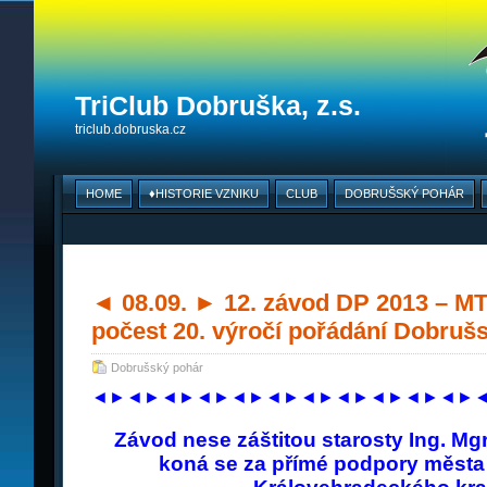
TriClub Dobruška, z.s.
triclub.dobruska.cz
HOME
♦HISTORIE VZNIKU
CLUB
DOBRUŠSKÝ POHÁR
◄ 08.09. ► 12. závod DP 2013 – M
počest 20. výročí pořádání Dobruš
Dobrušský pohár
◄►◄►◄►◄►◄►◄►◄►◄►◄►◄►◄►
Závod nese záštitou starosty
Ing
.
Mg
koná se za přímé podpory města