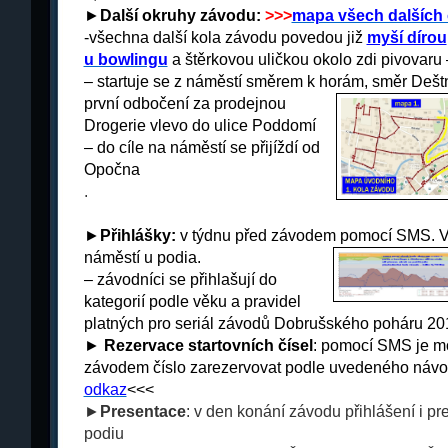
►
Další okruhy
závodu:
>>
>
mapa všech dalších
-všechna další kola závodu povedou již
myší dírou
u bowlingu
a štěrkovou uličkou okolo zdi pivovaru
– startuje se z náměstí směrem k horám
, směr
Dešt
p
rvní odbočení za prodejnou
Drogerie vlevo do ulice
Poddomí
– do cíle na náměstí se přijíždí od
Opočna
.
►
Přihlášky:
v týdnu před závodem pomocí SMS. V
náměstí u podia.
– z
ávodníci se přihlašují do
kategorií podle věku a pravidel
platných pro seriál závodů
Dobrušského poháru 20
►
Rezervace startovních čísel
: pomocí SMS je mo
závodem číslo zarezervovat podle uvedeného náv
odkaz
<<<
►
Presentace
: v den konání závodu přihlášení i p
podiu