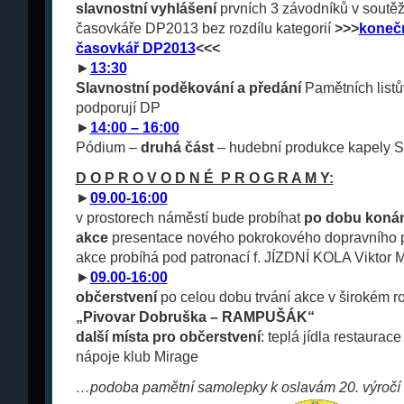
slavnostní vyhlášení
prvních 3 závodníků v soutěž
časovkáře DP2013 bez rozdílu kategorií
>>>
konečn
časovkář DP2013
<<<
►
13:30
Slavnostní poděkování
a předání
Pamětních list
podporují DP
►
14:00 – 16:00
Pódium –
druhá část
– hudební produkce kapely St
D O P R O V O D N É P R O G R A M Y:
►
09.00-16:00
v prostorech náměstí bude probíhat
po dobu konán
akce
presentace nového pokrokového dopravního 
akce probíhá pod patronací f. JÍZDNÍ KOLA Viktor
►
09.00-
16:00
občerstvení
po celou dobu trvání akce v širokém r
„Pivovar Dobruška – RAMPUŠÁK“
další místa pro občerstvení
: teplá jídla restaurac
nápoje klub Mirage
…podoba pamětní samolepky k oslavám 20. výročí