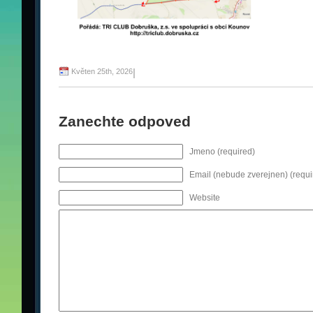
Květen 25th, 2026
|
Zanechte odpoved
Jmeno (required)
Email (nebude zverejnen) (requi
Website