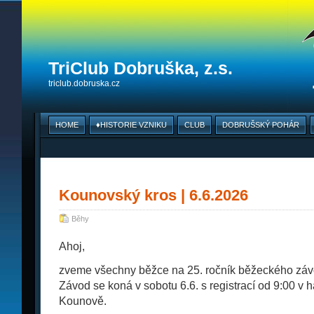
TriClub Dobruška, z.s.
triclub.dobruska.cz
HOME
♦HISTORIE VZNIKU
CLUB
DOBRUŠSKÝ POHÁR
Kounovský kros | 6.6.2026
Běhy
Ahoj,
zveme všechny běžce na 25. ročník běžeckého záv
Závod se koná v sobotu 6.6. s registrací od 9:00 v h
Kounově.