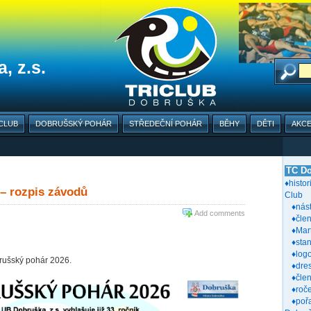
, z.s.
CLUB
DOBRUŠSKÝ POHÁR
STŘEDEČNÍ POHÁR
BĚHY
DĚTI
AKC
TC Do
♦histor
– rozpis závodů
Club
♦nás
Add comments
♦člen
♦Mar
♦sta
♦log
rušský pohár 2026.
♦dre
♦čle
♦roč
♦poř