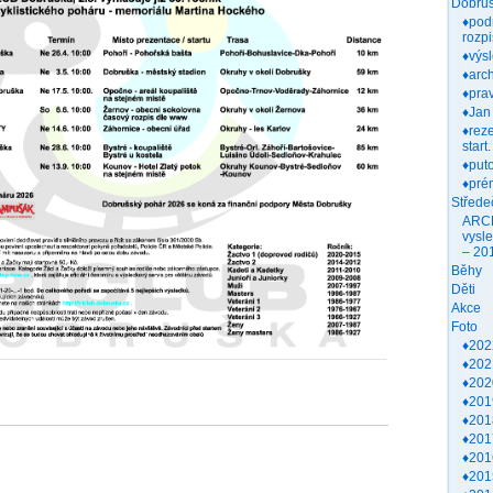
Dobruš
♦pod
rozpi
♦výs
♦arch
♦prav
♦Jan
♦rez
start.
♦put
♦pré
Střede
ARC
vysl
– 20
Běhy
Děti
Akce
Foto
♦202
♦202
♦202
♦201
♦201
♦201
♦201
♦201