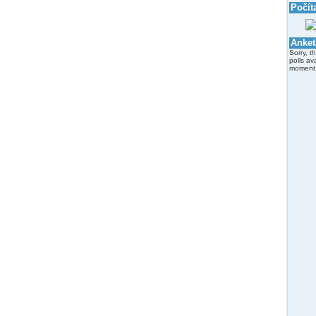
Počít
Anket
Sorry, t
polls av
moment