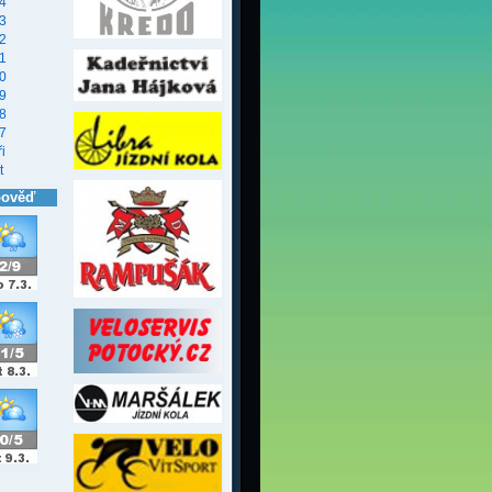
4
3
2
1
0
9
8
7
i
t
pověď