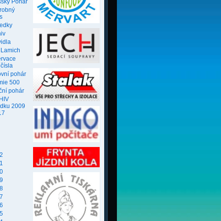
ský Pohár
robný
s
ledky
iv
idla
 Lamich
ervace
 čísla
ovní pohár
mie 500
ční pohár
HIV
edku 2009
17
2
1
0
9
8
7
6
5