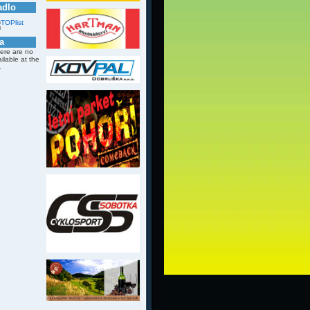
adlo
a
here are no
ailable at the
.