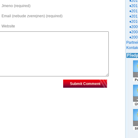
♦201
♦201
Jmeno (required)
♦201
Email (nebude zverejnen) (required)
♦201
♦201
Website
♦200
♦200
♦200
Partneř
Kontak
Před