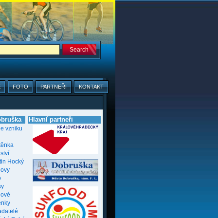
E
FOTO
PARTNEŘI
KONTAKT
bruška
Hlavní partneři
ie vzniku
těnka
ství
tin Hocký
novy
o
sy
nové
enky
adatelé