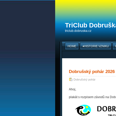
TriClub Dobruška
triclub.dobruska.cz
HOME
♦HISTORIE VZNIKU
Dobrušský pohár 2026 
Dobrušský pohár
Ahoj,
plakát s rozpisem závodů na Dob