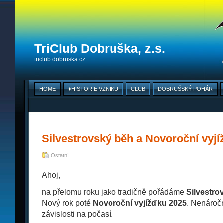
TriClub Dobruška, z.s.
triclub.dobruska.cz
HOME
♦HISTORIE VZNIKU
CLUB
DOBRUŠSKÝ POHÁR
Silvestrovský běh a Novoroční vyj
Ostatní
Ahoj,
na přelomu roku jako tradičně pořádáme
Silvestro
Nový rok poté
Novoroční vyjížďku 2025
. Nenároč
závislosti na počasí.