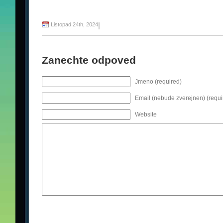
Listopad 24th, 2024
|
Zanechte odpoved
Jmeno (required)
Email (nebude zverejnen) (requi
Website