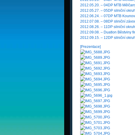
2012.05.20. – 04DP MTB Mělčan
2012.05.27. – 05DP silniční okr
2012.06.24. – 07DP MTB Kounov 
2012.07.08. – 08DP sliniční závo
2012.08.26. – 11DP silniční okru
2012.09.08. – Duatlon Běstviny f
2012.09.15. – 12DP silniční okr
[Prezentace]