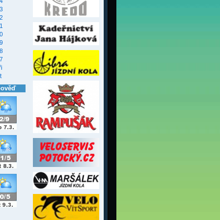
4
3
2
1
0
9
8
7
i
t
pověď