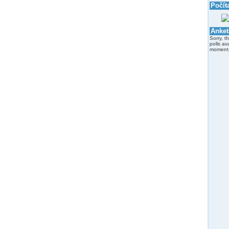
Počít
Anket
Sorry, t
polls av
moment