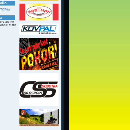
adlo
a
here are no
ailable at the
.