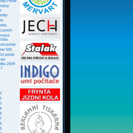
ský Pohár
robný
s
ledky
iv
idla
 Lamich
ervace
 čísla
ovní pohár
mie 500
ční pohár
HIV
edku 2009
17
2
1
0
9
8
7
6
5