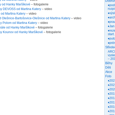
Dobruš
y od Hanky Maršíkové
– fotogalerie
♦pod
rozpi
uhy DEVOSS od Martina Katery
– video
♦výs
od Martina Katery
– video
♦arch
d Olešnice-Bartošovice-Olešnice od Martina Katery
– video
♦prav
hy Polom od Martina Katery
– video
♦Jan
inále od Hanky Maršíkové
– fotogalerie
♦rez
uhy Kounov od Hanky Maršíkové
– fotogalerie
start.
♦put
♦pré
Střede
ARC
vysl
– 20
Běhy
Děti
Akce
Foto
♦202
♦202
♦202
♦201
♦201
♦201
♦201
♦201