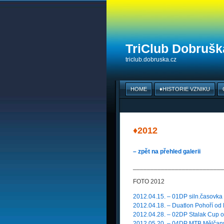
TriClub Dobruška
triclub.dobruska.cz
HOME
♦HISTORIE VZNIKU
♦2012
– zpět na přehled galerii
__________________________
FOTO 2012
2012.04.15. – 01DP siln.časovka
2012.04.18. – Duatlon Pohoří od
2012.04.28. – 02DP Stalak Cup 
2012.05.20. – 04DP MTB Mělčany