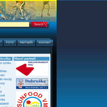
E
FOTO
PARTNEŘI
KONTAKT
bruška
Hlavní partneři
ie vzniku
těnka
ství
tin Hocký
novy
o
sy
nové
enky
adatelé