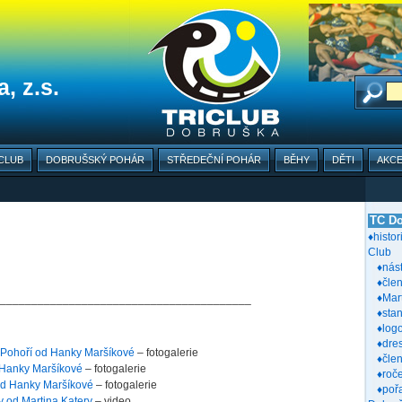
, z.s.
CLUB
DOBRUŠSKÝ POHÁR
STŘEDEČNÍ POHÁR
BĚHY
DĚTI
AKC
TC Do
♦histor
Club
♦nás
♦člen
♦Mar
________________________________________
♦sta
♦log
♦dre
 Pohoří od Hanky Maršíkové
– fotogalerie
♦čle
 Hanky Maršíkové
– fotogalerie
♦roč
od Hanky Maršíkové
– fotogalerie
♦poř
 od Martina Katery
– video