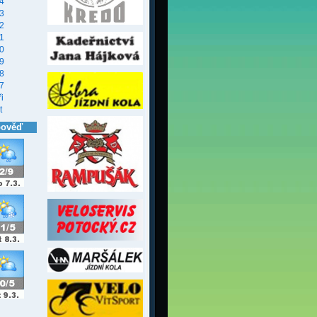
4
3
2
1
0
9
8
7
i
t
pověď