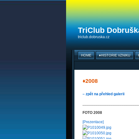
TriClub Dobruška
triclub.dobruska.cz
HOME
♦HISTORIE VZNIKU
♦2008
– zpět na přehled galerii
__________________________
FOTO 2008
[Prezentace]