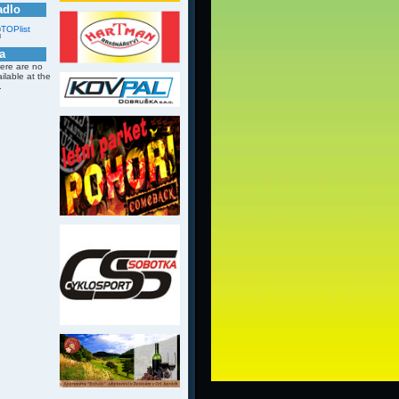
adlo
a
here are no
ailable at the
.