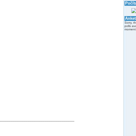
Počít
Anket
Sorry, t
polls av
moment
___________________________________