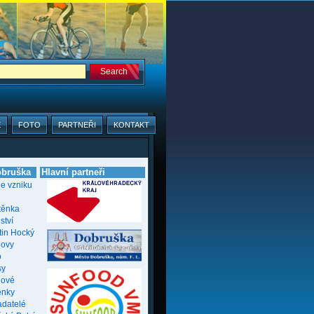
E
FOTO
PARTNEŘI
KONTAKT
bruška
Hlavní partneři
ie vzniku
těnka
ství
tin Hocký
novy
o
sy
nové
enky
adatelé