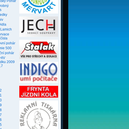
ský Pohár
robný
s
ledky
iv
idla
 Lamich
ervace
 čísla
ovní pohár
mie 500
ční pohár
HIV
edku 2009
17
2
1
0
9
8
7
6
5