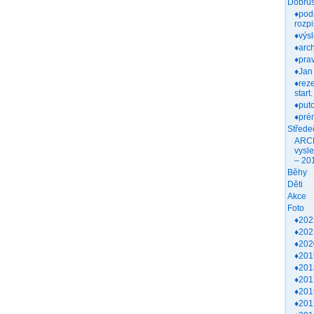
Dobruš
♦pod
rozpi
♦výs
♦arch
♦prav
♦Jan
♦rez
start.
♦put
♦pré
Střede
ARC
vysl
– 20
Běhy
Děti
Akce
Foto
♦202
♦202
♦202
♦201
♦201
♦201
♦201
♦201