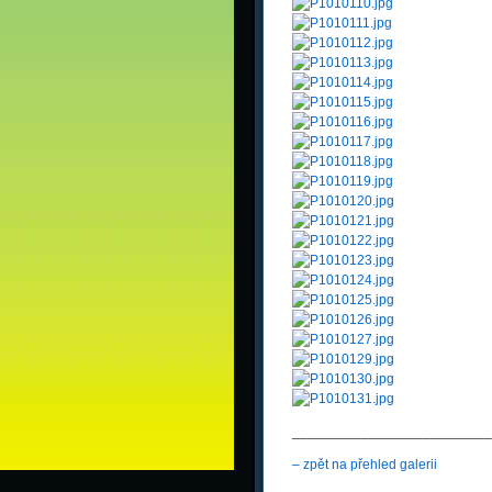
__________________________
– zpět na přehled galerii