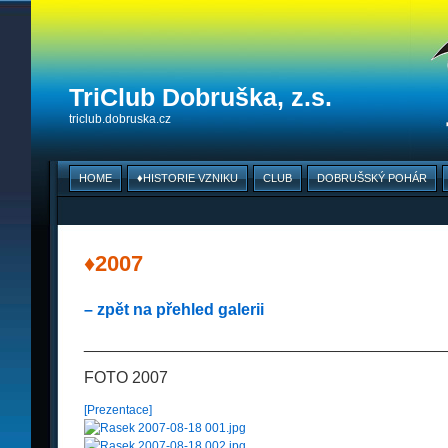
TriClub Dobruška, z.s.
triclub.dobruska.cz
HOME
♦HISTORIE VZNIKU
CLUB
DOBRUŠSKÝ POHÁR
♦2007
– zpět na přehled galerii
________________________________________
FOTO 2007
[Prezentace]