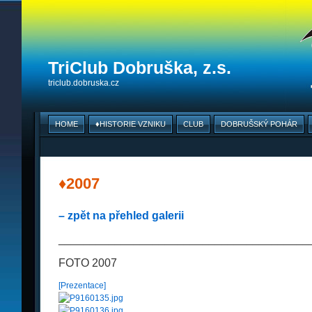
TriClub Dobruška, z.s.
triclub.dobruska.cz
HOME
♦HISTORIE VZNIKU
CLUB
DOBRUŠSKÝ POHÁR
♦2007
– zpět na přehled galerii
________________________________________
FOTO 2007
[Prezentace]